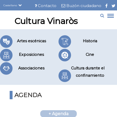
Servicios
Pasar
Contacto
Buzón ciudadano
Castellano
al
Menú
contenido
barra
Cultura Vinaròs
Marca del sitio
principal
superior
Menú
Artes escénicas
Historia
después
carrusel
Exposiciones
Cine
Associaciones
Cultura durante el
confinamiento
AGENDA
+ Agenda