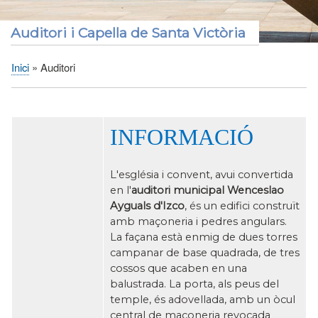
Auditori i Capella de Santa Victòria
Inici
Auditori
Fil
d'Ariadna
INFORMACIÓ
L'església
i
convent
, avui convertida
en
l'
auditori
municipal
Wenceslao
Ayguals
d'
Izco
,
és un edifici
construït
amb
maçoneria
i
pedres
angulars.
La façana
està enmig
de dues torres
campanar de
base quadrada,
de tres
cossos que
acaben en una
balustrada
.
La porta
, als peus
del
temple,
és
adovellada
, amb un
òcul
central
de maçoneria
revocada