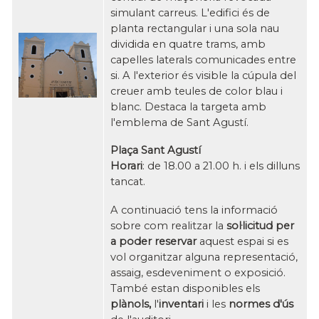
simulant
carreus
.
L'edifici
és de
planta
rectangular
i una sola
nau
dividida
en quatre
trams,
amb
capelles
laterals
comunicades
entre
si.
A l'exterior
és visible
la cúpula
del
creuer
amb
teules de
color
blau
i
blanc.
Destaca
la targeta
amb
l'emblema
de Sant
Agustí.
Plaça Sant
Agustí
Horari
:
de 18.00
a 21.00 h.
i
els dilluns
tancat.
A continuació tens la informació
sobre com realitzar la
sol·licitud per
a poder reservar
aquest espai si es
vol organitzar alguna representació,
assaig, esdeveniment o exposició.
També estan disponibles els
plànols,
l'
inventari
i les
normes d'ús