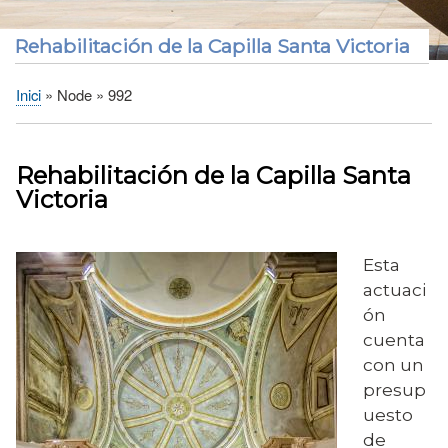
Noticies
Rehabilitación de la Capilla Santa Victoria
Inici
Node
992
Fil
d'Ariadna
Rehabilitación de la Capilla Santa
Victoria
Esta
actuaci
ón
cuenta
con un
presup
uesto
de