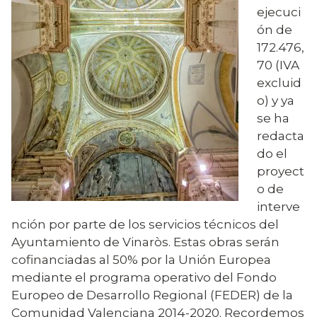
ejecuci
ón de
172.476,
70
(IVA
excluid
o
)
y
ya
se ha
redacta
do
el
proyect
o
de
interve
nción
por parte de los
servicios
técnicos del
Ayuntamiento
de Vinaròs.
Estas
obras
serán
cofinanciadas
al 50%
por la
Unión Europea
mediante el programa
operativo
del Fondo
Europeo
de Desarrollo
Regional
(
FEDER) de la
Comunidad
Valenciana
2014-2020.
Recordemos