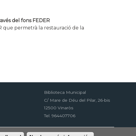
través del fons FEDER
 que permetrà la restauració de la
Biblioteca Municipal
C/ Mare de Déu del Pilar, 26-bis
12500 Vinaròs
Tel. 964407706
RSS