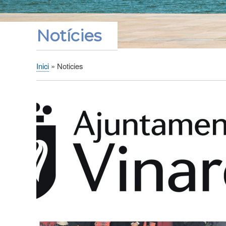
Notícies
Inici
Noticies
Fil
d'Ariadna