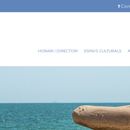
Vés
Con
al
Menú
contingut
barra
super
HORARI I DIRECTORI
ESPAIS CULTURALS