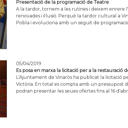
Presentació de la programació de Teatre
A la tardor, tornem a les rutines i deixem enrere 
renovades i il·lusió. Perquè la tardor cultural a 
Pobla i evoluciona amb un seguit de programació d
05/04/2019
Es posa en marxa la licitació per a la restauració d
L'Ajuntament de Vinaròs ha publicat la licitació pe
Victòria. En total es compta amb un pressupost de
podran presentar les seues ofertes fins al 16 d'abri