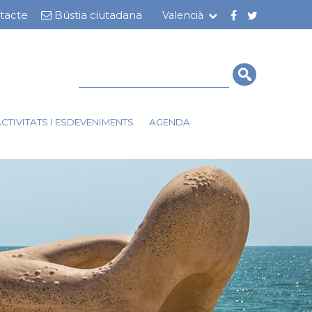
tacte
Bústia ciutadana
Valencià
ior
Cerca
ACTIVITATS I ESDEVENIMENTS
AGENDA